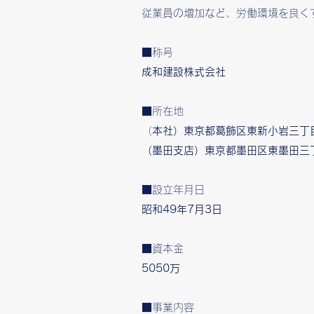
従業員の増加など、労働環境を良く
■称号
成和建設株式会社
■所在地
（
本社）東京都葛飾区東新小岩三丁目
（墨田支店）東京都墨田区東墨田三
■設立年月日
昭和49年7月3日
■資本金
5050万
■事業内容